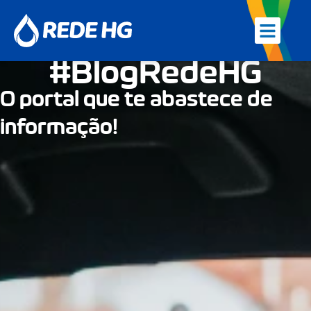
Gestão de ab
Nossas empres
Trabalhe conosco
#BlogRedeHG
O portal que te abastece de
informação!